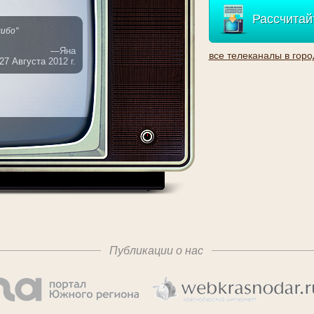
Расcчитай
ибо"
—Яна
все телеканалы в горо
27 Августа 2012 г.
Публикации о нас