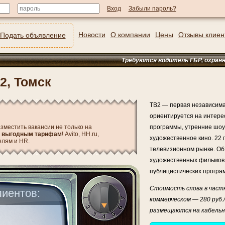
Забыли пароль?
Новости
О компании
Цены
Отзывы клиен
Подать объявление
Требуются водитель ГБР, охранники (Аб
2, Томск
ТВ2 — первая независима
ориентируется на интере
зместить вакансии не только на
программы, утренние шоу
о выгодным тарифам
! Avito, HH.ru,
художественное кино. 22 
елям и HR.
телевизионном рынке. Об
художественных фильмов,
публицистических програ
Стоимость слова в частн
иентов:
коммерческом — 280 руб.
размещаются на кабельно