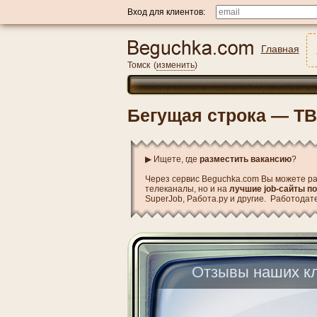
Вход для клиентов:
Главная
Томск
(
изменить
)
Бегущая строка — ТВ
▶ Ищете, где
разместить вакансию
?
Через сервис Beguchka.com Вы можете ра
телеканалы, но и на
лучшие job-сайты п
SuperJob, Работа.ру и другие. Работодат
Отзывы наших кл