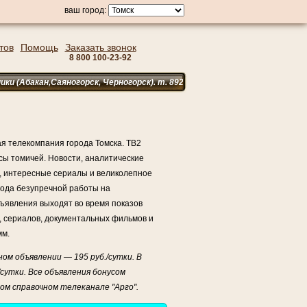
ваш город:
тов
Помощь
Заказать звонок
8 800 100-23-92
акан,Саяногорск, Черногорск). т. 89233918224
я телекомпания города Томска. ТВ2
сы томичей. Новости, аналитические
, интересные сериалы и великолепное
года безупречной работы на
ъявления выходят во время показов
 сериалов, документальных фильмов и
мм.
ом объявлении — 195 руб./сутки. В
/сутки. Все объявления бонусом
м справочном телеканале "Арго".