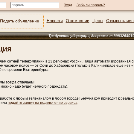
Забыли пароль?
Новости
О компании
Цены
Отзывы клиен
Подать объявление
Требуются уборщицы, дворники. т 89832640101
ция
чем сотней телекомпаний в 23 регионах России. Наша автоматизированная с
м часовом поясе — от Сочи до Хабаровска (только в Калининграде еще нет «
00 по времени Екатеринбурга:
.
мы всегда отвечаем!
зможно надо будет немного подождать).
аботе с любым телеканалом в любом городе! Бегучка.ком приводит к реально
или
подайте заявку на подключение сервиса